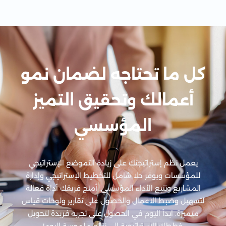
كل ما تحتاجه لضمان نمو
أعمالك وتحقيق التميز
المؤسسي
يعمل نظم إستراتيجتك على زيادة التموضع الإستراتيجي
للمؤسسات ويوفر حلا شامل للتخطيط الإستراتيجي وإدارة
المشاريع وتتبع الأداء المؤسسي. أمنح فريقك أداة فعالة
لتسهيل وضبط الاعمال والحصول على تقارير ولوحات قياس
متميزة. ابدأ اليوم في الحصول على تجربة فريدة لتحويل