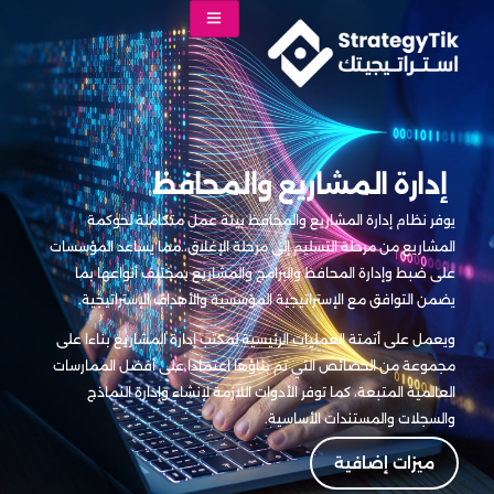
إدارة المشاريع والمحافظ
يوفر نظام إدارة المشاريع والمحافظ بيئة عمل متكاملة لحوكمة
المشاريع من مرحلة التسليم إلى مرحلة الإغلاق،.مما يساعد المؤسسات
على ضبط وإدارة المحافظ والبرامج والمشاريع بمختلف أنواعها بما
يضمن التوافق مع الإستراتيجية المؤسسية والأهداف الإستراتيجية.
ويعمل على أتمتة العمليات الرئيسية لمكتب إدارة المشاريع بناءا على
مجموعة من الخصائص التي تم بناؤها اعتمادا على أفضل الممارسات
العالمية المتبعة، كما توفر الأدوات اللازمة لإنشاء وإدارة النماذج
والسجلات والمستندات الأساسية.
ميزات إضافية